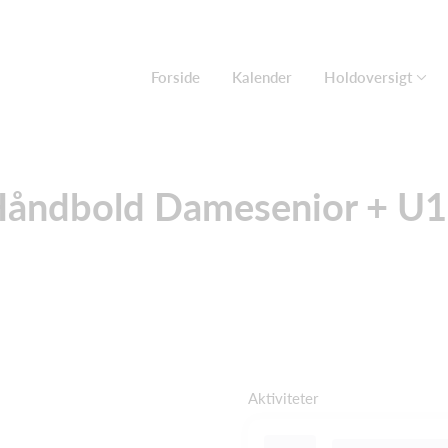
Forside
Kalender
Holdoversigt
åndbold Damesenior + U
Aktiviteter