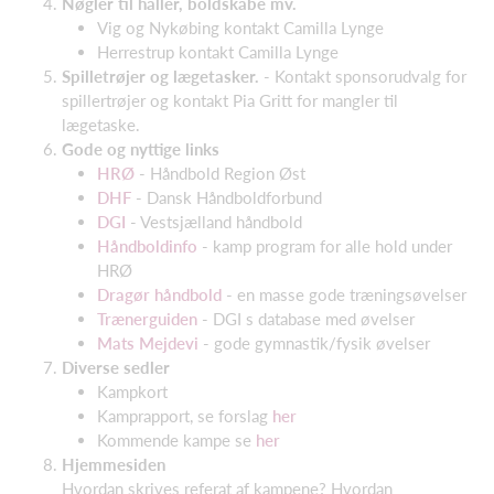
Nøgler til haller, boldskabe mv.
Vig og Nykøbing kontakt Camilla Lynge
Herrestrup kontakt Camilla Lynge
Spilletrøjer og lægetasker.
- Kontakt sponsorudvalg for
spillertrøjer og kontakt Pia Gritt for mangler til
lægetaske.
Gode og nyttige links
HRØ
- Håndbold Region Øst
DHF
- Dansk Håndboldforbund
DGI
- Vestsjælland håndbold
Håndboldinfo
- kamp program for alle hold under
HRØ
Dragør håndbold
- en masse gode træningsøvelser
Trænerguiden
- DGI s database med øvelser
Mats Mejdevi
- gode gymnastik/fysik øvelser
Diverse sedler
Kampkort
Kamprapport, se forslag
her
Kommende kampe se
her
Hjemmesiden
Hvordan skrives referat af kampene? Hvordan