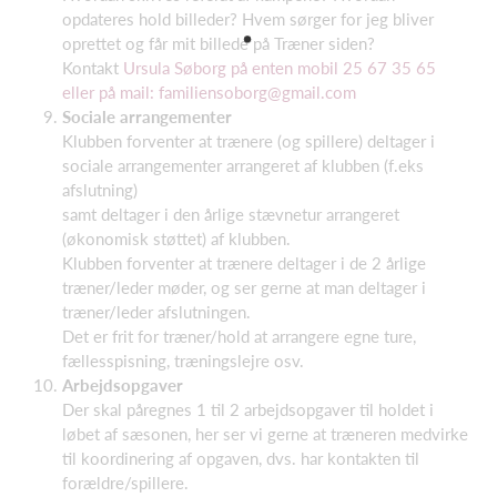
opdateres hold billeder? Hvem sørger for jeg bliver
oprettet og får mit billede på Træner siden?
Kontakt
Ursula Søborg på enten mobil 25 67 35 65
eller på mail: familiensoborg@gmail.com
Sociale arrangementer
Klubben forventer at trænere (og spillere) deltager i
sociale arrangementer arrangeret af klubben (f.eks
afslutning)
samt deltager i den årlige stævnetur arrangeret
(økonomisk støttet) af klubben.
Klubben forventer at trænere deltager i de 2 årlige
træner/leder møder, og ser gerne at man deltager i
træner/leder afslutningen.
Det er frit for træner/hold at arrangere egne ture,
fællesspisning, træningslejre osv.
Arbejdsopgaver
Der skal påregnes 1 til 2 arbejdsopgaver til holdet i
løbet af sæsonen, her ser vi gerne at træneren medvirke
til koordinering af opgaven, dvs. har kontakten til
forældre/spillere.