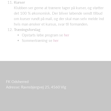
Kurser
Klubben ser gerne at trænere tager på kurser, og støtter
det 100 % økonomisk. Der bliver løbende sendt tilbud
om kurser rundt på mail, og der skal man selv melde ind
hvis man ønsker et kursus, svar til formanden.
Træningsforslag
Opstarts løbe program se
her
Sommertræning se
her
FK Odsherred
Adresse: Ravnsbjergvej 25, 4560 Vig