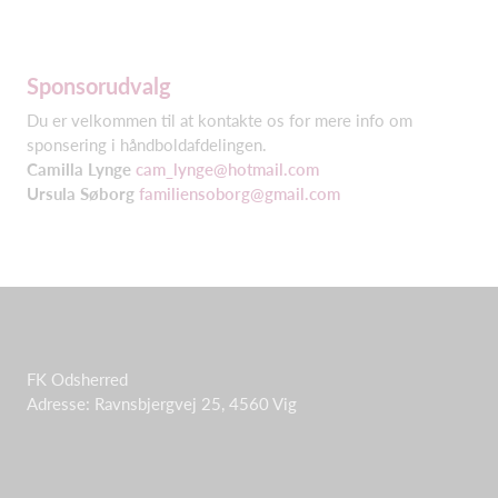
Sponsorudvalg
Du er velkommen til at kontakte os for mere info om
sponsering i håndboldafdelingen.
Camilla Lynge
cam_lynge@hotmail.com
Ursula Søborg
familiensoborg@gmail.com
FK Odsherred
Adresse: Ravnsbjergvej 25, 4560 Vig